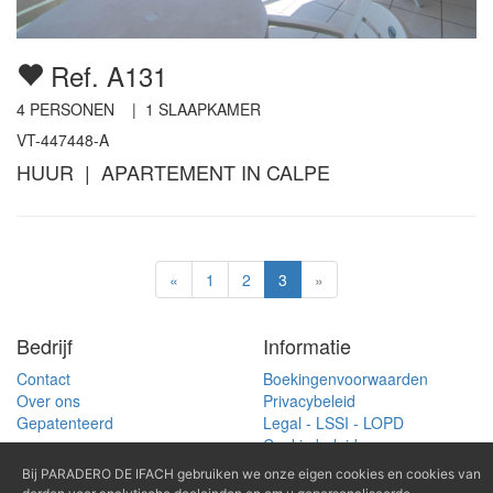
Ref. A131
4
PERSONEN |
1
SLAAPKAMER
VT-447448-A
HUUR | APARTEMENT IN CALPE
«
1
2
3
»
Bedrijf
Informatie
Contact
Boekingenvoorwaarden
Over ons
Privacybeleid
Gepatenteerd
Legal - LSSI - LOPD
Cookie beleid
Bij PARADERO DE IFACH gebruiken we onze eigen cookies en cookies van