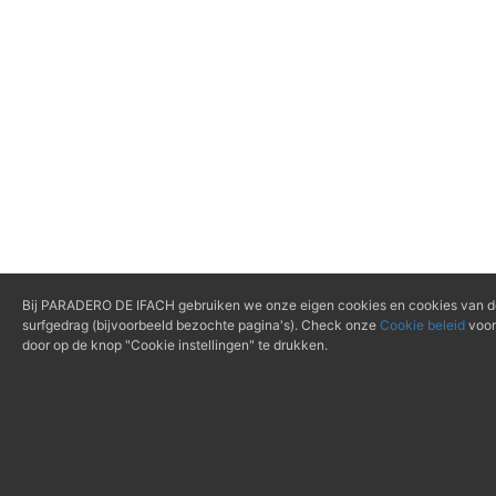
Bij PARADERO DE IFACH gebruiken we onze eigen cookies en cookies van derd
surfgedrag (bijvoorbeeld bezochte pagina's). Check onze
Cookie beleid
voor
door op de knop "Cookie instellingen" te drukken.