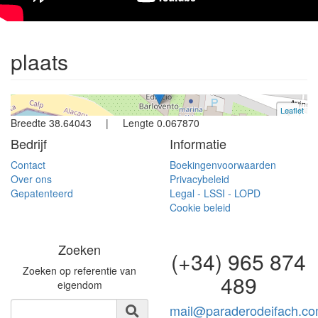
Calpe
1 slaapkamer | 4 personen
plaats
Ref. A1104 | Huur
Leaflet
+
Breedte 38.64043 | Lengte 0.067870
−
Bedrijf
Informatie
Contact
Boekingenvoorwaarden
Over ons
Privacybeleid
Gepatenteerd
Legal - LSSI - LOPD
Cookie beleid
Zoeken
(+34) 965 874
Zoeken op referentie van
489
eigendom
mail@paraderodeifach.c