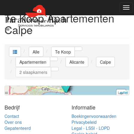
Te Koop Apartementen
Calpe
Apartement
Calpe
Alle
Te Koop
2 slaapkamers | 395.000 €
Apartementen
Alicante
Calpe
Ref. ACTOP6 | Te Koop
2 slaapkamers
Leaflet
+
−
Bedrijf
Informatie
Contact
Boekingenvoorwaarden
Over ons
Privacybeleid
Gepatenteerd
Legal - LSSI - LOPD