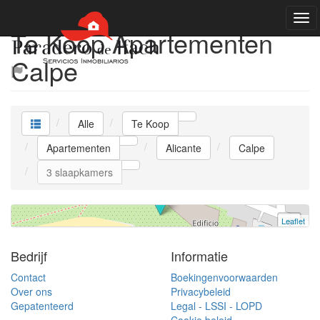
Te Koop Apartementen
Calpe
RESERVADO
Apartement
Alle
Te Koop
Calpe
3 slaapkamers | 1.275.000 €
Apartementen
Alicante
Calpe
Ref. VDB90 | Te Koop
3 slaapkamers
Leaflet
+
−
Bedrijf
Informatie
Contact
Boekingenvoorwaarden
Over ons
Privacybeleid
Gepatenteerd
Legal - LSSI - LOPD