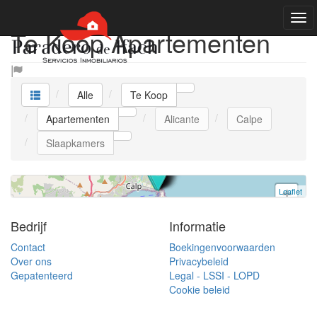
Te Koop Apartementen
Apartement
Calpe
Alle
Te Koop
2 slaapkamers | 395.000 €
Apartementen
Alicante
Calpe
Ref. ACTOP6 | Te Koop
Slaapkamers
Leaflet
+
−
Bedrijf
Informatie
Contact
Boekingenvoorwaarden
Over ons
Privacybeleid
Gepatenteerd
Legal - LSSI - LOPD
Cookie beleid